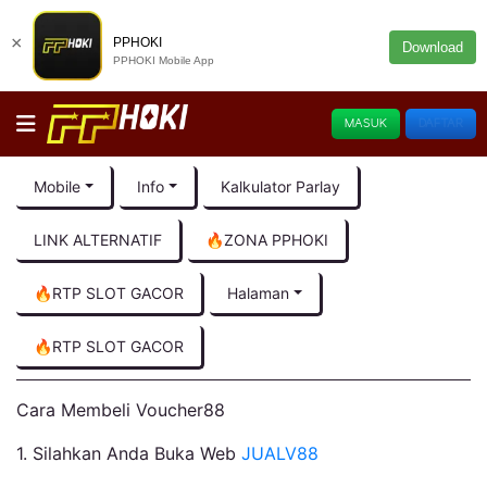
×
PPHOKI
Download
PPHOKI Mobile App
MASUK
DAFTAR
Mobile
Info
Kalkulator Parlay
LINK ALTERNATIF
🔥ZONA PPHOKI
🔥RTP SLOT GACOR
Halaman
🔥RTP SLOT GACOR
Cara Membeli Voucher88
1. Silahkan Anda Buka Web
JUALV88