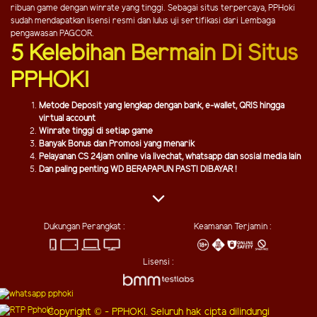
ribuan game dengan winrate yang tinggi. Sebagai situs terpercaya, PPHoki
sudah mendapatkan lisensi resmi dan lulus uji sertifikasi dari Lembaga
pengawasan PAGCOR.
5 Kelebihan Bermain Di Situs
PPHOKI
Metode Deposit yang lengkap dengan bank, e-wallet, QRIS hingga
virtual account
Winrate tinggi di setiap game
Banyak Bonus dan Promosi yang menarik
Pelayanan CS 24jam online via livechat, whatsapp dan sosial media lain
Dan paling penting WD BERAPAPUN PASTI DIBAYAR !
Dukungan Perangkat :
Keamanan Terjamin :
Lisensi :
Copyright © - PPHOKI. Seluruh hak cipta dilindungi