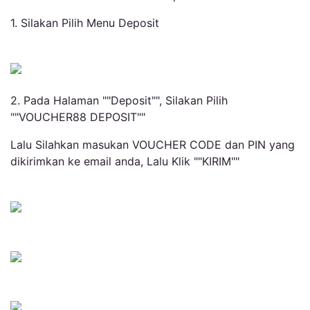
1. Silakan Pilih Menu Deposit
2. Pada Halaman ""Deposit"", Silakan Pilih
""VOUCHER88 DEPOSIT""
Lalu Silahkan masukan VOUCHER CODE dan PIN yang
dikirimkan ke email anda, Lalu Klik ""KIRIM""