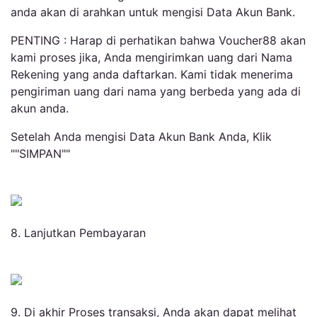
anda akan di arahkan untuk mengisi Data Akun Bank.
PENTING : Harap di perhatikan bahwa Voucher88 akan
kami proses jika, Anda mengirimkan uang dari Nama
Rekening yang anda daftarkan. Kami tidak menerima
pengiriman uang dari nama yang berbeda yang ada di
akun anda.
Setelah Anda mengisi Data Akun Bank Anda, Klik
""SIMPAN""
8. Lanjutkan Pembayaran
9. Di akhir Proses transaksi, Anda akan dapat melihat