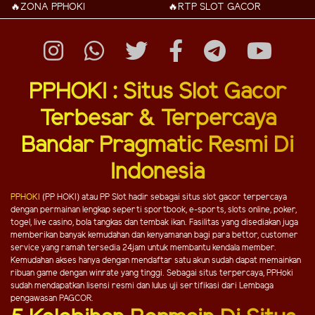
🔥ZONA PPHOKI
🔥RTP SLOT GACOR
PPHOKI : Situs Slot Gacor
Terbesar & Terpercaya
Bandar Pragmatic Resmi Di
Indonesia
PPHOKI
(PP HOKI) atau PP Slot hadir sebagai situs slot gacor terpercaya
dengan permainan lengkap seperti sportbook, e-sports, slots online, poker,
togel, live casino, bola tangkas dan tembak ikan. Fasilitas yang disediakan juga
memberikan banyak kemudahan dan kenyamanan bagi para bettor, customer
service yang ramah tersedia 24jam untuk membantu kendala member.
Kemudahan akses hanya dengan mendaftar satu akun sudah dapat memainkan
ribuan game dengan winrate yang tinggi. Sebagai situs terpercaya, PPHoki
sudah mendapatkan lisensi resmi dan lulus uji sertifikasi dari Lembaga
pengawasan PAGCOR.