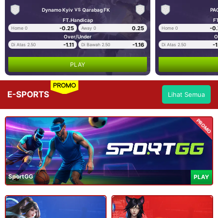
PAOK
VS
Anderlecht
Sporting Br
FT.Handicap
F
-0.75
0.75
-2
Home 0
Away 0
Home 0
Over/Under
O
-1.19
-1.02
-1
Di Atas 2.50
Di Bawah 2.50
Di Atas 3.25
PLAY
PROMO
E-SPORTS
Lihat Semua
PROMO
SportGG
PLAY