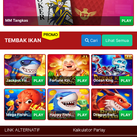
MM Tangkas
PLAY
PROMO
TEMBAK IKAN
Cari
Lihat Semua
Jackpot Fishing Jili
Fortune King Jackpot
Ocean King Jackpot
PLAY
PLAY
PLAY
Mega Fishing Jili
Happy Fishing Jili
Dragon Fortune Jili
PLAY
PLAY
PLAY
LINK ALTERNATIF
Kalkulator Parlay