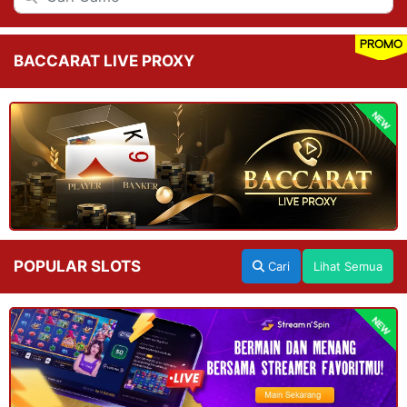
PROMO
BACCARAT LIVE PROXY
NEW
POPULAR SLOTS
Cari
Lihat Semua
NEW