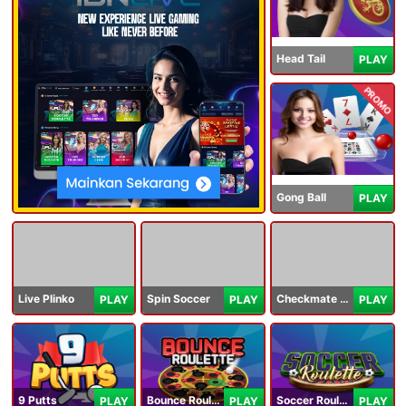
Head Tail
PLAY
PROMO
Gong Ball
PLAY
Live Plinko
Spin Soccer
Checkmate Rush
PLAY
PLAY
PLAY
9 Putts
Bounce Roulette
Soccer Roulette
PLAY
PLAY
PLAY