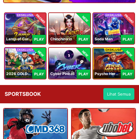
PROMO
PROMO
NEW
Lamp of Cornucopia
Chinchirorin
Soda Man
PLAY
PLAY
PLAY
NEW
NEW
NEW
2026 GOLDEN GOAL RUSH
Cyber Pinball
Psycho Heroes
PLAY
PLAY
PLAY
SPORTSBOOK
Lihat Semua