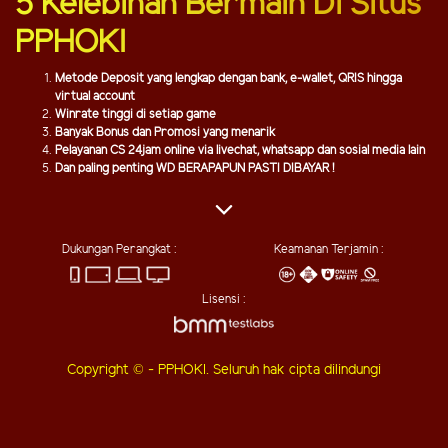
5 Kelebihan Bermain Di Situs
PPHOKI
Metode Deposit yang lengkap dengan bank, e-wallet, QRIS hingga
virtual account
Winrate tinggi di setiap game
Banyak Bonus dan Promosi yang menarik
Pelayanan CS 24jam online via livechat, whatsapp dan sosial media lain
Dan paling penting WD BERAPAPUN PASTI DIBAYAR !
Dukungan Perangkat :
Keamanan Terjamin :
Lisensi :
Copyright © - PPHOKI. Seluruh hak cipta dilindungi