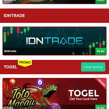
IDNTRADE
Idntrade
PLAY
PROMO
TOGEL
Lihat Semua
PROMO
TOGEL
PLAY