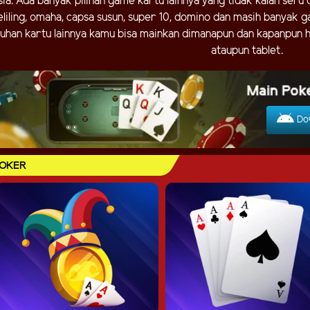
sia. Ada banyak pilihan game kartu lainnya yang tidak kalah se
eliling, omaha, capsa susun, super 10, domino dan masih banyak 
ruhan kartu lainnya kamu bisa mainkan dimanapun dan kapanpun 
ataupun tablet.
Dow
OKER