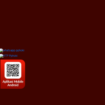
LINK ALTERNATIF