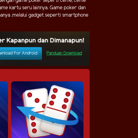
ru dengan game poker seperti ceme, ceme
game kartu seru lainnya. Game poker dan
hanya .melalui gadget seperti smartphone
nload For Android
Panduan Download