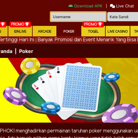
Download APK
Live Chat
O
PROMO
PROMO
S
IDNLIVE
ARCADE
POKER
TOGEL
LIVE CASINO
T
Ini | Banyak Promosi dan Event Menarik Yang Bisa Di CLAIM Set
randa
Poker
PHOKI menghadirkan permainan taruhan poker menggunakan uang 